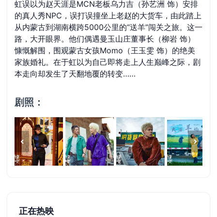
虹误以为赵天涯是MCN老板乌力吉（孙艺洲 饰）安排
的真人秀NPC，误打误撞坐上老赵的大货车，由此踏上
从内蒙古到湖南横跨5000公里的“送羊”闯关之旅。这一
路，大开眼界。他们偶遇曼玉山庄董事长（柳岩 饰）
慷慨解围，围观蒙古女孩Momo（王玉雯 饰）的绝美
家族婚礼。在于虹以为自己即将走上人生巅峰之际，剧
本走向却发生了天翻地覆的转变……
剧照：
正在热映