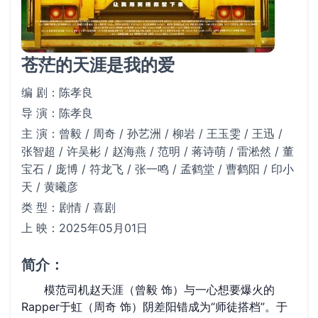
苍茫的天涯是我的爱
编 剧：陈孝良
导 演：陈孝良
主 演：曾毅 / 周奇 / 孙艺洲 / 柳岩 / 王玉雯 / 王迅 /
张智超 / 许吴彬 / 赵海燕 / 范明 / 蒋诗萌 / 雷淞然 / 董
宝石 / 庞博 / 符龙飞 / 张一鸣 / 孟鹤堂 / 曹鹤阳 / 印小
天 / 黄曦彦
类 型：剧情 / 喜剧
上 映：2025年05月01日
简介：
模范司机赵天涯（曾毅 饰）与一心想要爆火的
Rapper于虹（周奇 饰）阴差阳错成为“师徒搭档”。于